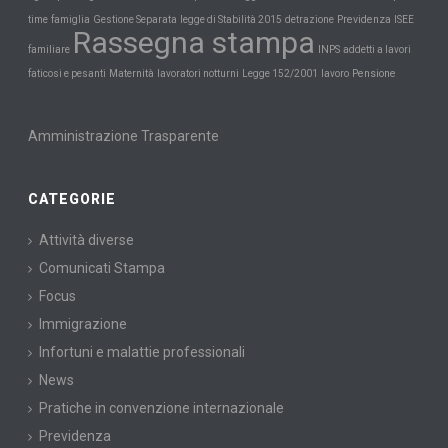
Previdenza
time
famiglia
Gestione Separata
legge di Stabilità 2015
detrazione
ISEE
Rassegna stampa
INPS
familiare
addetti a lavori
Maternità
Pensione
faticosi e pesanti
lavoratori notturni
Legge 152/2001
lavoro
Amministrazione Trasparente
CATEGORIE
Attività diverse
Comunicati Stampa
Focus
Immigrazione
Infortuni e malattie professionali
News
Pratiche in convenzione internazionale
Previdenza