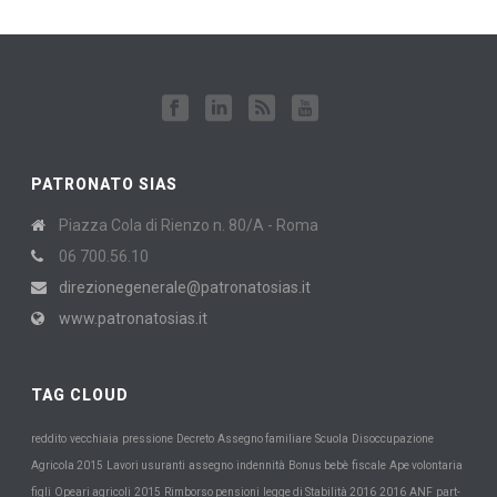
PATRONATO SIAS
Piazza Cola di Rienzo n. 80/A - Roma
06 700.56.10
direzionegenerale@patronatosias.it
www.patronatosias.it
TAG CLOUD
Scuola
reddito
vecchiaia
pressione
Decreto
Assegno familiare
Disoccupazione
Agricola 2015
Lavori usuranti
assegno
indennità
Bonus bebè
fiscale
Ape volontaria
figli
Opeari agricoli
2015
Rimborso pensioni
legge di Stabilità 2016
2016
ANF
part-