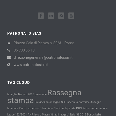
PATRONATO SIAS
Piazza Cola di Rienzo n. 80/A - Roma
06 700.56.10
direzionegenerale@patronatosias.it
www.patronatosias.it
TAG CLOUD
Rassegna
famiglia
Decreto
2016
pressione
stampa
Previdenza
assegno
ISEE
indennità
part-time
Assegno
INPS
Pensione
familiare
Rimborso pensioni
familiare
Gestione Separata
detrazione
Maternità
Legge 152/2001
ANF
lavoro
figli
legge di Stabilità 2015
Bonus bebè