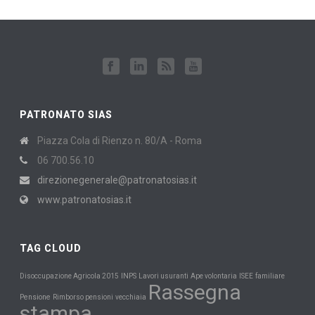
PATRONATO SIAS
Piazza Cola di Rienzo n. 80/A - Roma
06 700.56.10
direzionegenerale@patronatosias.it
www.patronatosias.it
TAG CLOUD
INPS
Disoccupazione Agricola 2015
Lavori usuranti
Ape volontaria
ISEE
familiare
Rassegna
Pensione
Rimborso pensioni
vecchiaia
stampa