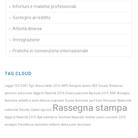
Infortuni e malattie professionali
Sostegno al reddito
Attività diverse
Immigrazione
Pratiche in convenzione internazionale
TAG CLOUD
INPS
Legge 152/2001
figli
Bonus bebè
2016
famiglia
lavoro
ISEE
fiscale
Rimborso
pensioni
pressione
legge di Stabilità 2016
Disoccupazione Agricola 2015
ANF
Assegno
Scuola
Pensione
Maternità
familiare
addetti a lavori faticosi e pesanti
familiare
part-time
Rassegna stampa
indennità
Decreto
Opeari agricoli
legge di Stabilità 2015
Ape volontaria
Gestione Separata
reddito
Lavori usuranti
2015
Previdenza
assegno
lavoratori notturni
detrazione
vecchiaia