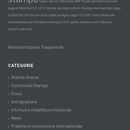
Scuola
Opeari agricoli
detrazione
ANF
part-time
pressione
legge di Stabilità 2015
2015
Decreto
lavoratori notturni
Assegno familiare
figli
legge
Maternità
di Stabilità 2016
fiscale
Bonus bebè
assegno
Legge 152/2001
lavoro
Previdenza
Gestione Separata
famiglia
2016
reddito
addetti a lavori faticosi e
pesanti
indennità
Amministrazione Trasparente
CATEGORIE
Attività diverse
Comunicati Stampa
Focus
Immigrazione
Infortuni e malattie professionali
News
Pratiche in convenzione internazionale