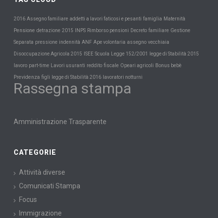
Maternità
2016
Assegno familiare
addetti a lavori faticosi e pesanti
famiglia
Pensione
INPS
detrazione
2015
Rimborso pensioni
Decreto
familiare
Gestione
Separata
pressione
indennità
ANF
Ape volontaria
assegno
vecchiaia
Scuola
Disoccupazione Agricola 2015
ISEE
Legge 152/2001
legge di Stabilità 2015
lavoro
part-time
Lavori usuranti
reddito
fiscale
Opeari agricoli
Bonus bebè
Previdenza
figli
legge di Stabilità 2016
lavoratori notturni
Rassegna stampa
Amministrazione Trasparente
CATEGORIE
Attività diverse
Comunicati Stampa
Focus
Immigrazione