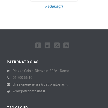
Feder.agri
PATRONATO SIAS
Piazza Cola di Rienzo n. 80/A - Roma
06 700.56.10
direzionegenerale@patronatosias.it
www.patronatosias.it
TAG CLOUD