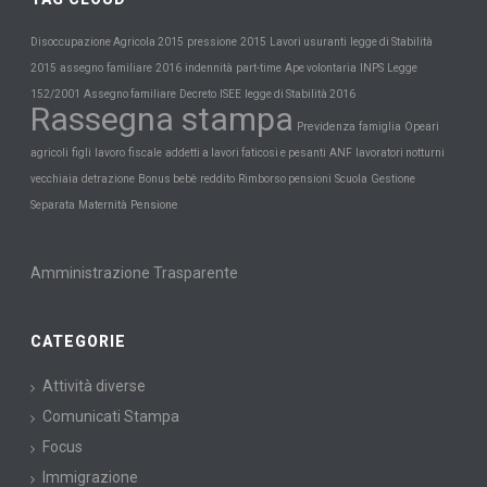
Disoccupazione Agricola 2015
pressione
2015
Lavori usuranti
legge di Stabilità
INPS
2015
assegno
familiare
2016
indennità
part-time
Ape volontaria
Legge
152/2001
Assegno familiare
Decreto
ISEE
legge di Stabilità 2016
Rassegna stampa
Previdenza
famiglia
Opeari
agricoli
figli
lavoro
fiscale
addetti a lavori faticosi e pesanti
ANF
lavoratori notturni
Scuola
vecchiaia
detrazione
Bonus bebè
reddito
Rimborso pensioni
Gestione
Maternità
Pensione
Separata
Amministrazione Trasparente
CATEGORIE
Attività diverse
Comunicati Stampa
Focus
Immigrazione