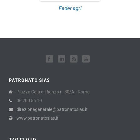
Feder.agri
PATRONATO SIAS
Piazza Cola di Rienzo n. 80/A - Roma
06 700.56.10
direzionegenerale@patronatosias.it
www.patronatosias.it
TAG CLOUD