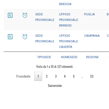
BRESCIA
SEDE
UFFICIO
PUGLIA
B
PROVINCIALE
PROVINCIALE
BRINDISI
SEDE
UFFICIO
CAMPANIA
C
PROVINCIALE
PROVINCIALE
CASERTA
TIPOSEDE
NOMESEDE
REGIONE
Vista da 1 a 10 di 321 elementi
Precedente
1
2
3
4
5
…
33
Successivo