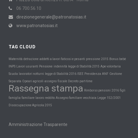
06 700.56.10
direzionegenerale@patronatosias.it
www.patronatosias.it
TAG CLOUD
Maternità
detrazione
addetti a lavori faticosi e pesanti
pressione
2015
Bonus bebè
INPS
Pensione
Lavori usuranti
indennità
legge di Stabilità 2015
Ape volontaria
Scuola
Previdenza
lavoratori notturni
legge di Stabilità 2016
ISEE
ANF
Gestione
Separata
Opeari agricoli
assegno
fiscale
Decreto
part-time
Rassegna stampa
Rimborso pensioni
2016
figli
famiglia
familiare
lavoro
reddito
Assegno familiare
vecchiaia
Legge 152/2001
Disoccupazione Agricola 2015
Amministrazione Trasparente