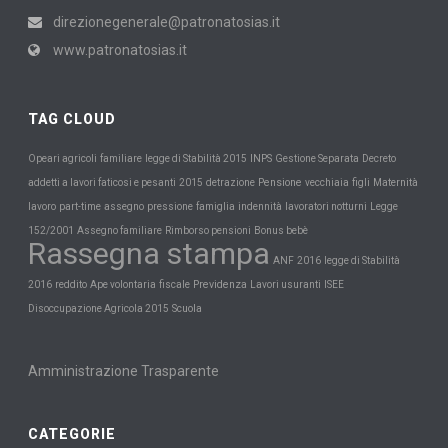
direzionegenerale@patronatosias.it
www.patronatosias.it
TAG CLOUD
INPS
Opeari agricoli
familiare
legge di Stabilità 2015
Gestione Separata
Decreto
Pensione
Maternità
addetti a lavori faticosi e pesanti
2015
detrazione
vecchiaia
figli
lavoro
part-time
assegno
pressione
famiglia
indennità
lavoratori notturni
Legge
152/2001
Assegno familiare
Rimborso pensioni
Bonus bebè
Rassegna stampa
ANF
2016
legge di Stabilità
Previdenza
2016
reddito
Ape volontaria
fiscale
Lavori usuranti
ISEE
Scuola
Disoccupazione Agricola 2015
Amministrazione Trasparente
CATEGORIE