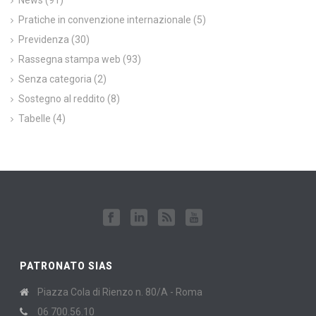
News
(91)
Pratiche in convenzione internazionale
(5)
Previdenza
(30)
Rassegna stampa web
(93)
Senza categoria
(2)
Sostegno al reddito
(8)
Tabelle
(4)
PATRONATO SIAS
Piazza Cola di Rienzo n. 80/A - Roma
06 700.56.10