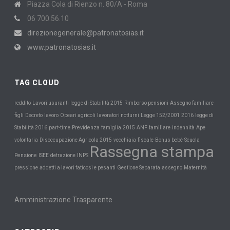
Piazza Cola di Rienzo n. 80/A - Roma
06 700.56.10
direzionegenerale@patronatosias.it
www.patronatosias.it
TAG CLOUD
reddito
Lavori usuranti
legge di Stabilità 2015
Rimborso pensioni
Assegno familiare
figli
Decreto
lavoro
Opeari agricoli
lavoratori notturni
Legge 152/2001
2016
legge di
Previdenza
Stabilità 2016
part-time
famiglia
2015
ANF
familiare
indennità
Ape
Scuola
volontaria
Disoccupazione Agricola 2015
vecchiaia
fiscale
Bonus bebè
Rassegna stampa
Pensione
INPS
ISEE
detrazione
Maternità
pressione
addetti a lavori faticosi e pesanti
Gestione Separata
assegno
Amministrazione Trasparente