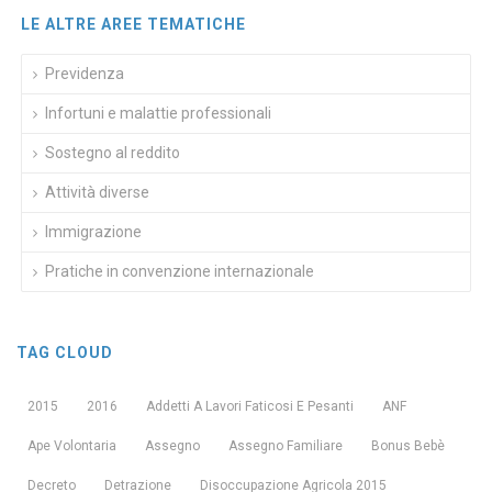
LE ALTRE AREE TEMATICHE
Previdenza
Infortuni e malattie professionali
Sostegno al reddito
Attività diverse
Immigrazione
Pratiche in convenzione internazionale
TAG CLOUD
2015
2016
Addetti A Lavori Faticosi E Pesanti
ANF
Ape Volontaria
Assegno
Assegno Familiare
Bonus Bebè
Decreto
Detrazione
Disoccupazione Agricola 2015