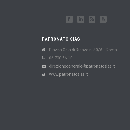
PATRONATO SIAS
Piazza Cola di Rienzo n. 80/A - Roma
06 700.56.10
direzionegenerale@patronatosias.it
www.patronatosias.it