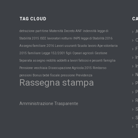
TAG CLOUD
C
Maternità
A
detrazione
part-time
Decreto
ANF
indennità
legge di
INPS
Stabilità 2015
ISEE
lavoratori notturni
legge di Stabilità 2016
C
Scuola
Assegno familiare
2016
Lavori usuranti
lavoro
Ape volontaria
F
2015
familiare
Legge 152/2001
figli
Opeari agricoli
Gestione
I
Separata
assegno
reddito
addetti a lavori faticosi e pesanti
famiglia
I
Pensione
vecchiaia
Disoccupazione Agricola 2015
Rimborso
Previdenza
pensioni
Bonus bebè
fiscale
pressione
Rassegna stampa
P
P
R
Amministrazione Trasparente
S
S
T