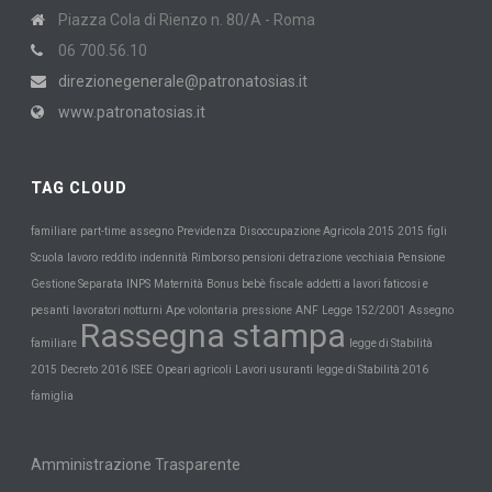
Piazza Cola di Rienzo n. 80/A - Roma
06 700.56.10
direzionegenerale@patronatosias.it
www.patronatosias.it
TAG CLOUD
Previdenza
familiare
part-time
assegno
Disoccupazione Agricola 2015
2015
figli
Scuola
Pensione
lavoro
reddito
indennità
Rimborso pensioni
detrazione
vecchiaia
INPS
Maternità
Gestione Separata
Bonus bebè
fiscale
addetti a lavori faticosi e
pesanti
lavoratori notturni
Ape volontaria
pressione
ANF
Legge 152/2001
Assegno
Rassegna stampa
familiare
legge di Stabilità
2015
Decreto
2016
ISEE
Opeari agricoli
Lavori usuranti
legge di Stabilità 2016
famiglia
Amministrazione Trasparente