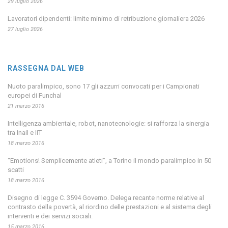
29 luglio 2026
Lavoratori dipendenti: limite minimo di retribuzione giornaliera 2026
27 luglio 2026
RASSEGNA DAL WEB
Nuoto paralimpico, sono 17 gli azzurri convocati per i Campionati
europei di Funchal
21 marzo 2016
Intelligenza ambientale, robot, nanotecnologie: si rafforza la sinergia
tra Inail e IIT
18 marzo 2016
“Emotions! Semplicemente atleti”, a Torino il mondo paralimpico in 50
scatti
18 marzo 2016
Disegno di legge C. 3594 Governo. Delega recante norme relative al
contrasto della povertà, al riordino delle prestazioni e al sistema degli
interventi e dei servizi sociali.
15 marzo 2016