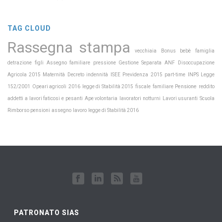
TAG CLOUD
Rassegna stampa
vecchiaia
Bonus bebè
famiglia
detrazione
figli
Assegno familiare
pressione
Gestione Separata
ANF
Disoccupazione
Maternità
Previdenza
INPS
Agricola 2015
Decreto
indennità
ISEE
2015
part-time
Legge
Pensione
152/2001
Opeari agricoli
2016
legge di Stabilità 2015
fiscale
familiare
reddito
Scuola
addetti a lavori faticosi e pesanti
Ape volontaria
lavoratori notturni
Lavori usuranti
Rimborso pensioni
assegno
lavoro
legge di Stabilità 2016
PATRONATO SIAS