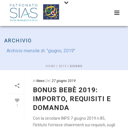
ARCHIVIO
Archivio mensile di: "giugno, 2019"
HOME
/
2019
/ GIUGNO
In
News
Del
27 giugno 2019
BONUS BEBÈ 2019:
IMPORTO, REQUISITI E
DOMANDA
1
Con la circolare INPS 7 giugno 2019 n.85,
l’Istituto fornisce chiarimenti sui requisiti, sugli