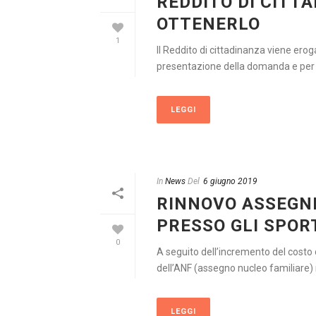
REDDITO DI CITTA
OTTENERLO
1
Il Reddito di cittadinanza viene ero
presentazione della domanda e per tut
LEGGI
In
News
Del
6 giugno 2019
RINNOVO ASSEGNI 
PRESSO GLI SPOR
0
A seguito dell’incremento del costo d
dell’ANF (assegno nucleo familiare) n
LEGGI