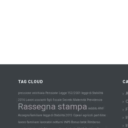
TAG CLOUD
C
Pensione
A
pressione
vecchiaia
Legge 152/2001
legge di Stabilità
Maternità
Previdenza
2016
Lavori usuranti
figli
fiscale
Decreto
C
Rassegna stampa
reddito
ANF
F
Assegno familiare
legge di Stabilità 2015
Opeari agricoli
part-time
I
INPS
lavoro
familiare
lavoratori notturni
Bonus bebè
Rimborso
I