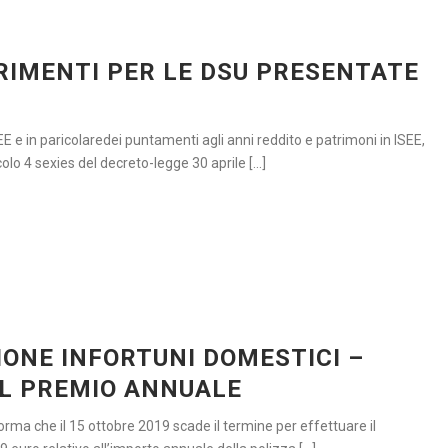
ARIMENTI PER LE DSU PRESENTATE
SEE e in paricolaredei puntamenti agli anni reddito e patrimoni in ISEE,
olo 4 sexies del decreto-legge 30 aprile [...]
IONE INFORTUNI DOMESTICI –
EL PREMIO ANNUALE
forma che il 15 ottobre 2019 scade il termine per effettuare il