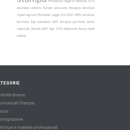
Previdenza
legge di Stabilità 2016
lavoratori notturni
fiscale
pressione
Assegno familiare
Pensione
INPS
Opeari agricoli
Legge 152/2001
vecchiaia
familiare
Ape volontaria
ISEE
famiglia
part-time
lavoro
Maternità
indennità
Decreto
ANF
figli
2016
Bonus bebè
reddito
ATEGORIE
ttività diverse
omunicati Stampa
ocus
mmigrazione
nfortuni e malattie professionali