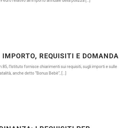
euro relativo all’importo annuale della polizza [...]
: IMPORTO, REQUISITI E DOMANDA
5, l’Istituto fornisce chiarimenti sui requisiti, sugli importi e sulle
talità, anche detto “Bonus Bebè“, [...]