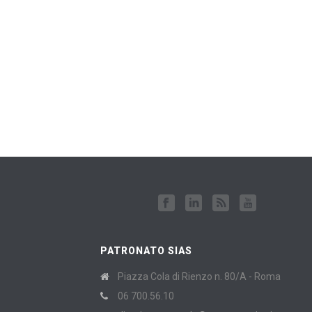
PATRONATO SIAS
Piazza Cola di Rienzo n. 80/A - Roma
06 700.56.10