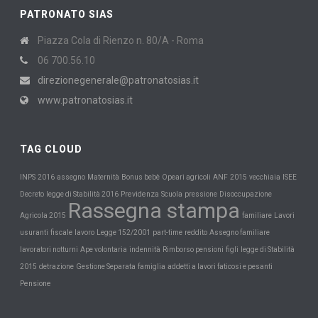
PATRONATO SIAS
Piazza Cola di Rienzo n. 80/A - Roma
06 700.56.10
direzionegenerale@patronatosias.it
www.patronatosias.it
TAG CLOUD
INPS
Maternità
2016
assegno
Bonus bebè
Opeari agricoli
ANF
2015
vecchiaia
ISEE
Previdenza
Scuola
Decreto
legge di Stabilità 2016
pressione
Disoccupazione
Rassegna stampa
Agricola 2015
familiare
Lavori
usuranti
fiscale
lavoro
Legge 152/2001
part-time
reddito
Assegno familiare
lavoratori notturni
Ape volontaria
indennità
Rimborso pensioni
figli
legge di Stabilità
2015
detrazione
Gestione Separata
famiglia
addetti a lavori faticosi e pesanti
Pensione