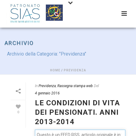
ARCHIVIO
Archivio della Categoria: "Previdenza"
HOME
/
PREVIDENZA
In
Previdenza
,
Rassegna stampa web
Del
4 gennaio 2016
LE CONDIZIONI DI VITA
DEI PENSIONATI. ANNI
0
2013-2014
Questo è un FEED RSS, articolo originale è in: