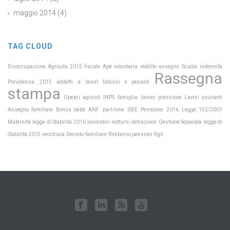
maggio 2014
(4)
TAG CLOUD
Scuola
Disoccupazione Agricola 2015
fiscale
Ape volontaria
reddito
assegno
indennità
Rassegna
Previdenza
2015
addetti a lavori faticosi e pesanti
stampa
INPS
Opeari agricoli
famiglia
lavoro
pressione
Lavori usuranti
Pensione
Assegno familiare
Bonus bebè
ANF
part-time
ISEE
2016
Legge 152/2001
Maternità
legge di Stabilità 2016
lavoratori notturni
detrazione
Gestione Separata
legge di
Stabilità 2015
vecchiaia
Decreto
familiare
Rimborso pensioni
figli