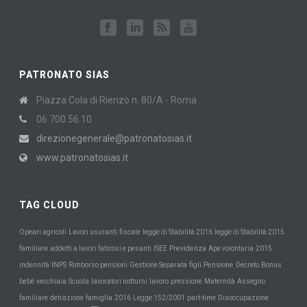
PATRONATO SIAS
Piazza Cola di Rienzo n. 80/A - Roma
06 700.56.10
direzionegenerale@patronatosias.it
www.patronatosias.it
TAG CLOUD
Opeari agricoli
Lavori usuranti
fiscale
legge di Stabilità 2016
legge di Stabilità 2015
Previdenza
familiare
addetti a lavori faticosi e pesanti
ISEE
Ape volontaria
2015
INPS
Pensione
indennità
Rimborso pensioni
Gestione Separata
figli
Decreto
Bonus
Scuola
Maternità
bebè
vecchiaia
lavoratori notturni
lavoro
pressione
Assegno
familiare
detrazione
famiglia
2016
Legge 152/2001
part-time
Disoccupazione