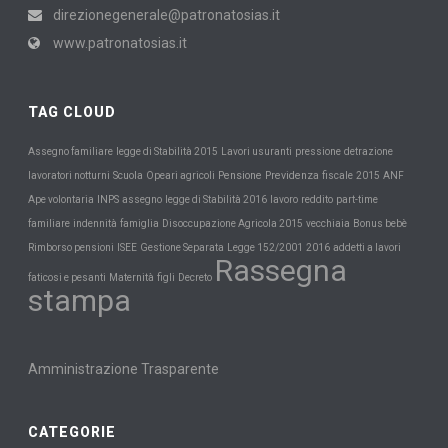
direzionegenerale@patronatosias.it
www.patronatosias.it
TAG CLOUD
Assegno familiare
legge di Stabilità 2015
Lavori usuranti
pressione
detrazione
Scuola
Pensione
Previdenza
lavoratori notturni
Opeari agricoli
fiscale
2015
ANF
INPS
Ape volontaria
assegno
legge di Stabilità 2016
lavoro
reddito
part-time
familiare
indennità
famiglia
Disoccupazione Agricola 2015
vecchiaia
Bonus bebè
Rimborso pensioni
ISEE
Gestione Separata
Legge 152/2001
2016
addetti a lavori
Rassegna
Maternità
faticosi e pesanti
figli
Decreto
stampa
Amministrazione Trasparente
CATEGORIE