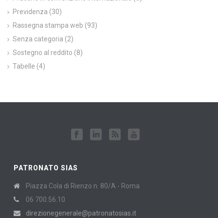
Previdenza
(30)
Rassegna stampa web
(93)
Senza categoria
(2)
Sostegno al reddito
(8)
Tabelle
(4)
PATRONATO SIAS
Piazza Cola di Rienzo n. 80/A - Roma
06 700.56.10
direzionegenerale@patronatosias.it