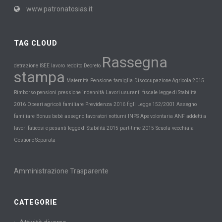
www.patronatosias.it
TAG CLOUD
Rassegna
detrazione
ISEE
lavoro
reddito
Decreto
stampa
Maternità
Pensione
famiglia
Disoccupazione Agricola 2015
Rimborso pensioni
pressione
indennità
Lavori usuranti
fiscale
legge di Stabilità
Previdenza
2016
Opeari agricoli
familiare
2016
figli
Legge 152/2001
Assegno
INPS
familiare
Bonus bebè
assegno
lavoratori notturni
Ape volontaria
ANF
addetti a
Scuola
lavori faticosi e pesanti
legge di Stabilità 2015
part-time
2015
vecchiaia
Gestione Separata
Amministrazione Trasparente
CATEGORIE