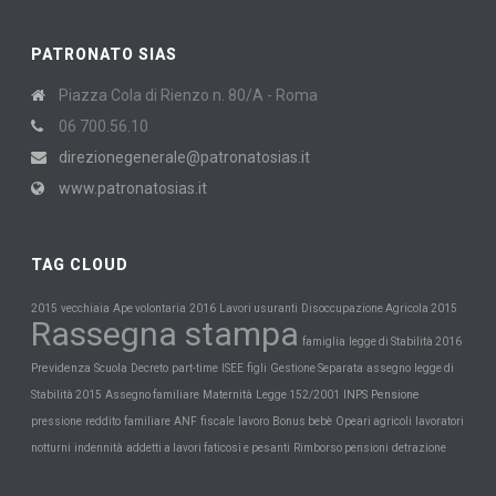
PATRONATO SIAS
Piazza Cola di Rienzo n. 80/A - Roma
06 700.56.10
direzionegenerale@patronatosias.it
www.patronatosias.it
TAG CLOUD
2015
vecchiaia
Ape volontaria
2016
Lavori usuranti
Disoccupazione Agricola 2015
Rassegna stampa
famiglia
legge di Stabilità 2016
Previdenza
Scuola
Decreto
part-time
ISEE
figli
Gestione Separata
assegno
legge di
Maternità
INPS
Pensione
Stabilità 2015
Assegno familiare
Legge 152/2001
pressione
reddito
familiare
ANF
fiscale
lavoro
Bonus bebè
Opeari agricoli
lavoratori
notturni
indennità
addetti a lavori faticosi e pesanti
Rimborso pensioni
detrazione