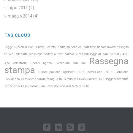
luglio 2014
(2)
maggio 2014
(4)
TAG CLOUD
Legge 152/2001
Bonus bebè
Decreto
Rimborso pensioni
part-time
fiscale
lavoro
assegno
Scuola
indennità
pressione
addetti a lavori faticosi e pesanti
legge di Stabilità 2015
ANF
Rassegna
Ape volontaria
Opeari agricoli
vecchiaia
familiare
stampa
Pensione
Disoccupazione Agricola 2015
detrazione
2015
Previdenza
INPS
Gestione Separata
famiglia
reddito
Lavori usuranti
ISEE
legge di Stabilità
Maternità
2016
2016
Assegno familiare
lavoratori notturni
figli