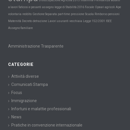
Previdenza
Disoccupazione Agricola 2015
indennità
addetti
a lavori faticosi e pesanti
assegno
legge di Stabilità 2016
fiscale
Opeari agricoli
Ape
Scuola
volontaria
reddito
Gestione Separata
part-time
pressione
Rimborso pensioni
Maternità
Decreto
detrazione
Lavori usuranti
vecchiaia
Legge 152/2001
ISEE
Assegno familiare
Amministrazione Trasparente
CATEGORIE
Attività diverse
Comunicati Stampa
Focus
Immigrazione
Infortuni e malattie professionali
News
Pratiche in convenzione internazionale