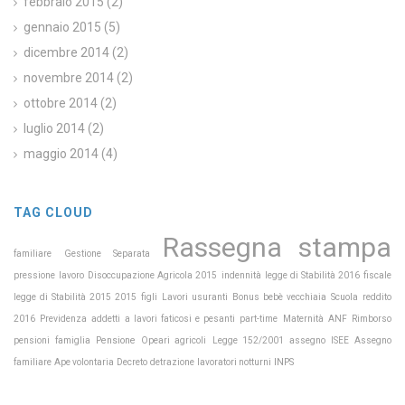
febbraio 2015
(2)
gennaio 2015
(5)
dicembre 2014
(2)
novembre 2014
(2)
ottobre 2014
(2)
luglio 2014
(2)
maggio 2014
(4)
TAG CLOUD
Rassegna stampa
familiare
Gestione Separata
pressione
lavoro
Disoccupazione Agricola 2015
indennità
legge di Stabilità 2016
fiscale
Scuola
legge di Stabilità 2015
2015
figli
Lavori usuranti
Bonus bebè
vecchiaia
reddito
Previdenza
Maternità
2016
addetti a lavori faticosi e pesanti
part-time
ANF
Rimborso
Pensione
pensioni
famiglia
Opeari agricoli
Legge 152/2001
assegno
ISEE
Assegno
INPS
familiare
Ape volontaria
Decreto
detrazione
lavoratori notturni