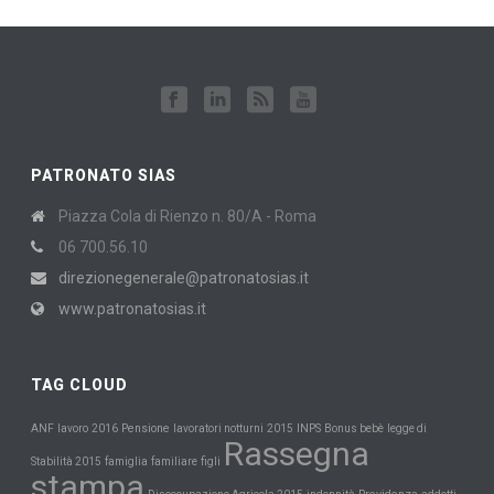
PATRONATO SIAS
Piazza Cola di Rienzo n. 80/A - Roma
06 700.56.10
direzionegenerale@patronatosias.it
www.patronatosias.it
TAG CLOUD
Pensione
INPS
ANF
lavoro
2016
lavoratori notturni
2015
Bonus bebè
legge di
Rassegna
Stabilità 2015
famiglia
familiare
figli
stampa