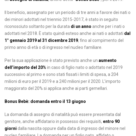
Il beneficio, assegnato per un periodo di tre anni a favore dei nati o
dei minori adottati nel triennio 2015-2017, è stato in seguito
riconosciuto soltanto per la durata
di un anno
anche per i nati o
adottati nel 2018. È stato quindi esteso anche ai nati o adottati
dal
1° gennaio 2019 al 31 dicembre 2019
, fino al compimento del
primo anno di età o di ingresso nel nucleo familiare.
Per la sua applicazione è stato previsto anche un
aumento
dell’importo del 20%
in caso di figlio nato o adottato nel 2019
successivo al primo e sono stati fissati i limiti di spesa, a 204
milioni di euro per il 2019 e a 240 milioni per il 2020. L’importo
maggiorato del 20% si applica anche ai parti gemellari.
Bonus Bebè: domanda entro il 13 giugno
La domanda di assegno di natalità può essere presentata dal
genitore, anche affidatario in possesso dei requisiti,
entro 90
giorni
dalla nascita oppure dalla data di ingresso del minore nel
nucleo familiare. La domanda per un figlio nato, affidato o