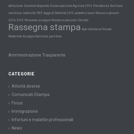
Previdenza
detrazione
Gestione Separata
Disoccupazione Agricola 2015
familiare
vecchiaia
indennità
ISEE
legge di Stabilità 2015
addetti a lavori faticosi e pesanti
Pensione
2016
2015
assegno
Rimborso pensioni
Decreto
Rassegna stampa
Ape volontaria
fiscale
Maternità
Assegno familiare
part-time
Amministrazione Trasparente
CATEGORIE
Attività diverse
Comunicati Stampa
Focus
Immigrazione
Infortuni e malattie professionali
News