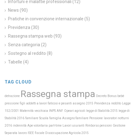
Infortuni e malattie professionali
(12)
News
(90)
Pratiche in convenzione internazionale
(5)
Previdenza
(30)
Rassegna stampa web
(93)
Senza categoria
(2)
Sostegno al reddito
(8)
Tabelle
(4)
TAG CLOUD
Rassegna stampa
detrazione
Decreto
Bonus bebè
Previdenza
pressione
figli
addetti a lavori faticosi e pesanti
assegno
2015
reddito
Legge
Maternità
INPS
152/2001
vecchiaia
ANF
Opeari agricoli
legge di Stabilità 2015
legge di
Scuola
Pensione
Stabilità 2016
familiare
famiglia
Assegno familiare
lavoratori notturni
2016
indennità
Ape volontaria
part-time
Lavori usuranti
Rimborso pensioni
Gestione
Separata
lavoro
ISEE
fiscale
Disoccupazione Agricola 2015