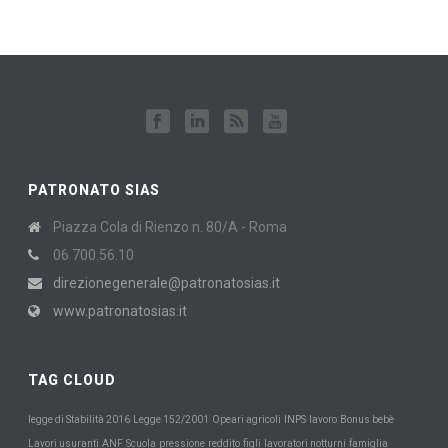
PATRONATO SIAS
Piazza Cola di Rienzo n. 80/A - Roma
06 700.56.10
direzionegenerale@patronatosias.it
www.patronatosias.it
TAG CLOUD
INPS
legge di Stabilità 2016
Legge 152/2001
Opeari agricoli
lavoro
Bonus bebè
Scuola
Lavori usuranti
ANF
pressione
reddito
figli
lavoratori notturni
famiglia