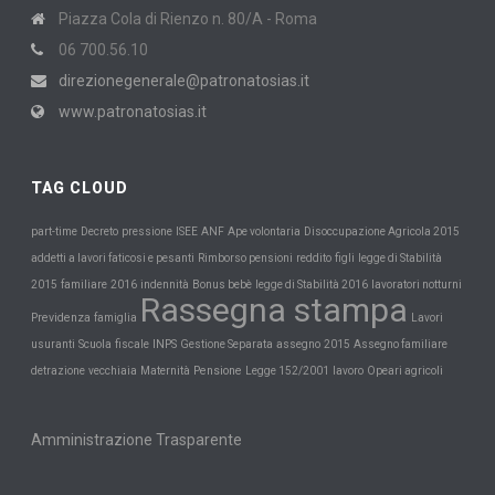
Piazza Cola di Rienzo n. 80/A - Roma
06 700.56.10
direzionegenerale@patronatosias.it
www.patronatosias.it
TAG CLOUD
part-time
Decreto
pressione
ISEE
ANF
Ape volontaria
Disoccupazione Agricola 2015
addetti a lavori faticosi e pesanti
Rimborso pensioni
reddito
figli
legge di Stabilità
2015
familiare
2016
indennità
Bonus bebè
legge di Stabilità 2016
lavoratori notturni
Rassegna stampa
Previdenza
famiglia
Lavori
Scuola
INPS
usuranti
fiscale
Gestione Separata
assegno
2015
Assegno familiare
Maternità
Pensione
detrazione
vecchiaia
Legge 152/2001
lavoro
Opeari agricoli
Amministrazione Trasparente