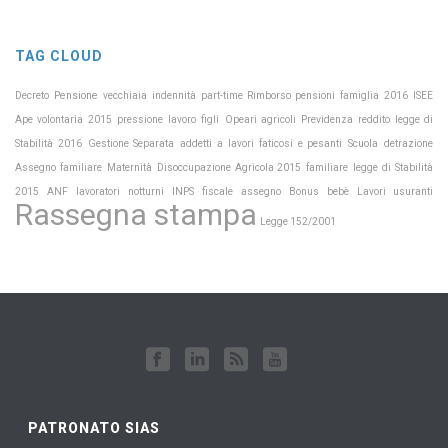
TAG CLOUD
Pensione
Decreto
vecchiaia
indennità
part-time
Rimborso pensioni
famiglia
2016
ISEE
Previdenza
Ape volontaria
2015
pressione
lavoro
figli
Opeari agricoli
reddito
legge di
Scuola
Stabilità 2016
Gestione Separata
addetti a lavori faticosi e pesanti
detrazione
Maternità
Assegno familiare
Disoccupazione Agricola 2015
familiare
legge di Stabilità
INPS
2015
ANF
lavoratori notturni
fiscale
assegno
Bonus bebè
Lavori usuranti
Rassegna stampa
Legge 152/2001
PATRONATO SIAS