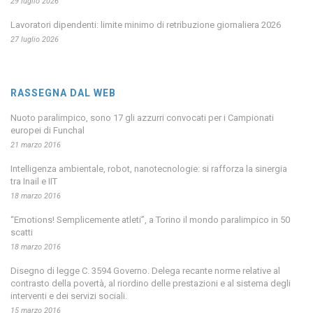
29 luglio 2026
Lavoratori dipendenti: limite minimo di retribuzione giornaliera 2026
27 luglio 2026
RASSEGNA DAL WEB
Nuoto paralimpico, sono 17 gli azzurri convocati per i Campionati
europei di Funchal
21 marzo 2016
Intelligenza ambientale, robot, nanotecnologie: si rafforza la sinergia
tra Inail e IIT
18 marzo 2016
“Emotions! Semplicemente atleti”, a Torino il mondo paralimpico in 50
scatti
18 marzo 2016
Disegno di legge C. 3594 Governo. Delega recante norme relative al
contrasto della povertà, al riordino delle prestazioni e al sistema degli
interventi e dei servizi sociali.
15 marzo 2016