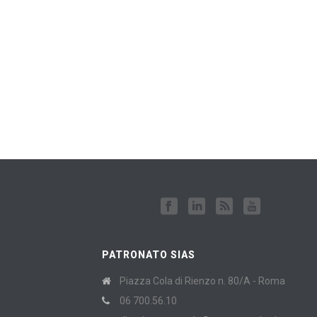
PATRONATO SIAS
Piazza Cola di Rienzo n. 80/A - Roma
06 700.56.10