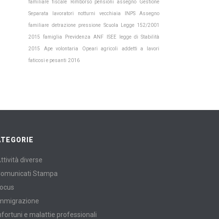
familiare
fiscale
Rimborso pensioni
assegno
Gestione
INPS
Separata
lavoratori notturni
vecchiaia
Assegno
Scuola
familiare
detrazione
pressione
Legge 152/2001
Previdenza
2015
famiglia
ANF
ISEE
legge di Stabilità
2015
Ape volontaria
Opeari agricoli
addetti a lavori
faticosi e pesanti
2016
ATEGORIE
ttività diverse
omunicati Stampa
ocus
mmigrazione
nfortuni e malattie professionali