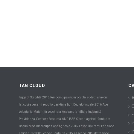
TAG CLOUD
C
Scuola
A
legge di Stabilità 2016
Rimborso pensioni
addetti a lavori
faticosi e pesanti
reddito
part-time
figli
Decreto
fiscale
2016
Ape
C
Maternità
volontaria
vecchiaia
Assegno familiare
indennità
F
Previdenza
Gestione Separata
ANF
ISEE
Opeari agricoli
familiare
I
Pensione
Bonus bebè
Disoccupazione Agricola 2015
Lavori usuranti
I
INPS
Legge 152/2001
legge di Stabilità 2015
assegno
detrazione