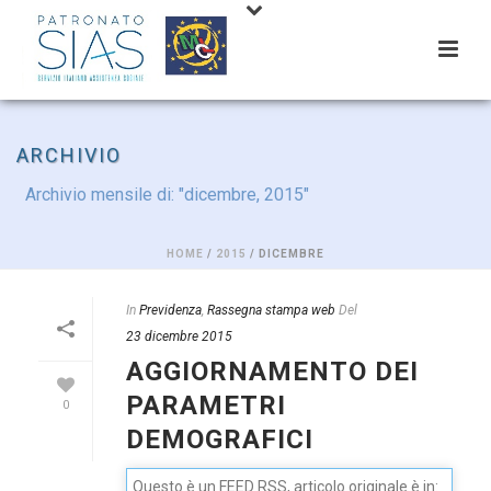
ARCHIVIO
Archivio mensile di: "dicembre, 2015"
HOME
/
2015
/ DICEMBRE
In
Previdenza
,
Rassegna stampa web
Del
23 dicembre 2015
AGGIORNAMENTO DEI
PARAMETRI
0
DEMOGRAFICI
Questo è un FEED RSS, articolo originale è in: