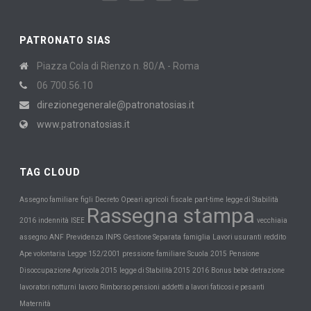
PATRONATO SIAS
Piazza Cola di Rienzo n. 80/A - Roma
06 700.56.10
direzionegenerale@patronatosias.it
www.patronatosias.it
TAG CLOUD
Assegno familiare
figli
Decreto
Opeari agricoli
fiscale
part-time
legge di Stabilità
Rassegna stampa
2016
indennità
ISEE
vecchiaia
Previdenza
INPS
assegno
ANF
Gestione Separata
famiglia
Lavori usuranti
reddito
Scuola
Pensione
Ape volontaria
Legge 152/2001
pressione
familiare
2015
Disoccupazione Agricola 2015
legge di Stabilità 2015
2016
Bonus bebè
detrazione
lavoratori notturni
lavoro
Rimborso pensioni
addetti a lavori faticosi e pesanti
Maternità