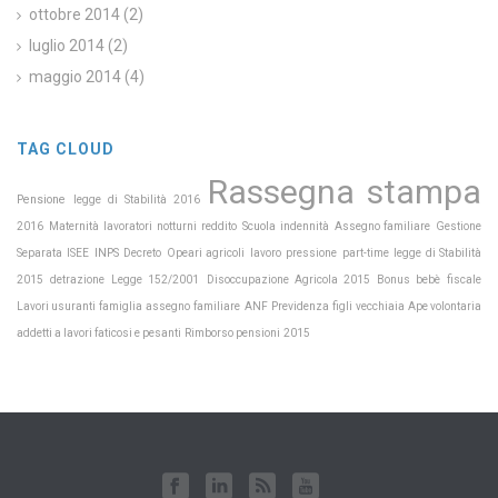
ottobre 2014
(2)
luglio 2014
(2)
maggio 2014
(4)
TAG CLOUD
Rassegna stampa
Pensione
legge di Stabilità 2016
Maternità
Scuola
2016
lavoratori notturni
reddito
indennità
Assegno familiare
Gestione
INPS
Separata
ISEE
Decreto
Opeari agricoli
lavoro
pressione
part-time
legge di Stabilità
2015
detrazione
Legge 152/2001
Disoccupazione Agricola 2015
Bonus bebè
fiscale
Previdenza
Lavori usuranti
famiglia
assegno
familiare
ANF
figli
vecchiaia
Ape volontaria
addetti a lavori faticosi e pesanti
Rimborso pensioni
2015