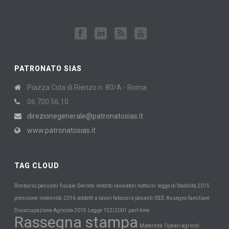
PATRONATO SIAS
Piazza Cola di Rienzo n. 80/A - Roma
06 700.56.10
direzionegenerale@patronatosias.it
www.patronatosias.it
TAG CLOUD
Rimborso pensioni
fiscale
Decreto
reddito
lavoratori notturni
legge di Stabilità 2015
pressione
indennità
2016
addetti a lavori faticosi e pesanti
ISEE
Assegno familiare
Disoccupazione Agricola 2015
Legge 152/2001
part-time
Rassegna stampa
Maternità
Opeari agricoli