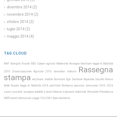
dicembre 2014
(2)
novembre 2014
(2)
ottobre 2014
(2)
luglio 2014
(2)
maggio 2014
(4)
TAG CLOUD
Maternità
ANF
famiglia
fiscale
ISEE
Opeari agricoli
Assegno familiare
legge di Stabilità
Rassegna
2015
Disoccupazione Agricola 2015
lavoratori notturni
stampa
vecchiaia
reddito
familiare
figli
Gestione Separata
Decreto
Bonus
Scuola
bebè
legge di Stabilità 2016
part-time
Rimborso pensioni
pressione
2015
2016
Pensione
Previdenza
Lavori usuranti
assegno
addetti a lavori faticosi e pesanti
indennità
INPS
lavoro
detrazione
Legge 152/2001
Ape volontaria