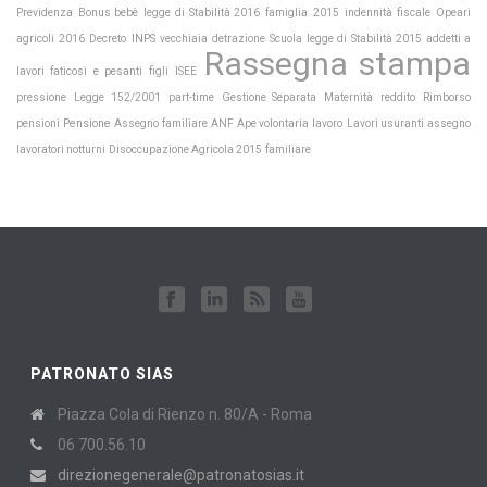
Previdenza
Bonus bebè
legge di Stabilità 2016
famiglia
2015
indennità
fiscale
Opeari
INPS
Scuola
agricoli
2016
Decreto
vecchiaia
detrazione
legge di Stabilità 2015
addetti a
Rassegna stampa
lavori faticosi e pesanti
figli
ISEE
Maternità
pressione
Legge 152/2001
part-time
Gestione Separata
reddito
Rimborso
Pensione
pensioni
Assegno familiare
ANF
Ape volontaria
lavoro
Lavori usuranti
assegno
lavoratori notturni
Disoccupazione Agricola 2015
familiare
PATRONATO SIAS
Piazza Cola di Rienzo n. 80/A - Roma
06 700.56.10
direzionegenerale@patronatosias.it