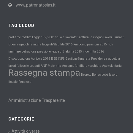
www.patronatosias.it
TAG CLOUD
Scuola
part-time
reddito
Legge 152/2001
lavoratori notturni
assegno
Lavori usuranti
Opeari agricoli
famiglia
legge di Stabilità 2016
Rimborso pensioni
2015
figli
familiare
detrazione
pressione
legge di Stabilità 2015
indennità
2016
INPS
Previdenza
Disoccupazione Agricola 2015
ISEE
Gestione Separata
addetti a
Maternità
lavori faticosi e pesanti
ANF
Assegno familiare
vecchiaia
Ape volontaria
Rassegna stampa
Decreto
Bonus bebè
lavoro
Pensione
fiscale
Amministrazione Trasparente
CATEGORIE
Attività diverse