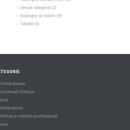
Senza categoria
(2)
Sostegno al reddito
(8)
Tabelle
(4)
ATEGORIE
ttività diverse
omunicati Stampa
ocus
mmigrazione
nfortuni e malattie professionali
News