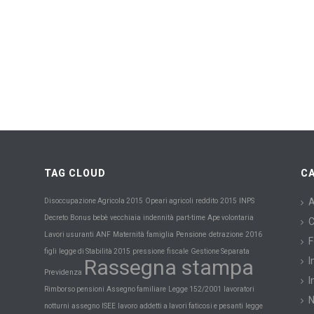
TAG CLOUD
C
INPS
A
Disoccupazione Agricola 2015
Opeari agricoli
reddito
2015
Decreto
Bonus bebè
vecchiaia
indennità
part-time
Ape volontaria
C
Maternità
Pensione
Lavori usuranti
ANF
famiglia
detrazione
2016
F
figli
legge di Stabilità 2015
pressione
fiscale
Gestione Separata
Rassegna stampa
I
Previdenza
I
Rimborso pensioni
Assegno familiare
Legge 152/2001
lavoratori
notturni
assegno
ISEE
lavoro
addetti a lavori faticosi e pesanti
legge