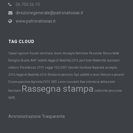
06 700.56.10
direzionegenerale@patronatosias.it
www.patronatosias.it
TAG CLOUD
Pensione
Opeari agricoli
fiscale
vecchiaia
lavoro
Assegno familiare
Bonus bebè
Scuola
Maternità
famiglia
ANF
reddito
legge di Stabilità 2015
part-time
lavoratori
Previdenza
notturni
2015
Legge 152/2001
Decreto
Gestione Separata
assegno
2016
legge di Stabilità 2016
Rimborso pensioni
figli
addetti a lavori faticosi e pesanti
Disoccupazione Agricola 2015
ISEE
Lavori usuranti
Ape volontaria
detrazione
Rassegna stampa
familiare
indennità
pressione
INPS
Amministrazione Trasparente