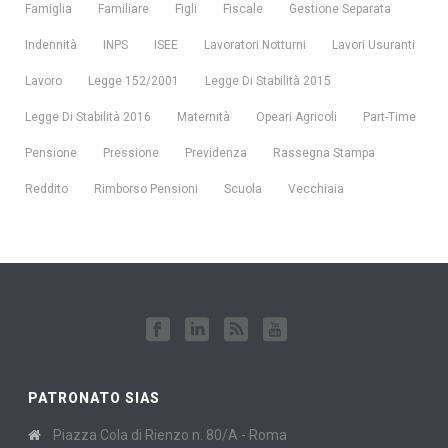
Famiglia
Familiare
Figli
Fiscale
Gestione Separata
Indennità
INPS
ISEE
Lavoratori Notturni
Lavori Usuranti
Lavoro
Legge 152/2001
Legge Di Stabilità 2015
Legge Di Stabilità 2016
Maternità
Opeari Agricoli
Part-Time
Pensione
Pressione
Previdenza
Rassegna Stampa
Reddito
Rimborso Pensioni
Scuola
Vecchiaia
PATRONATO SIAS
Piazza Cola di Rienzo n. 80/A - Roma