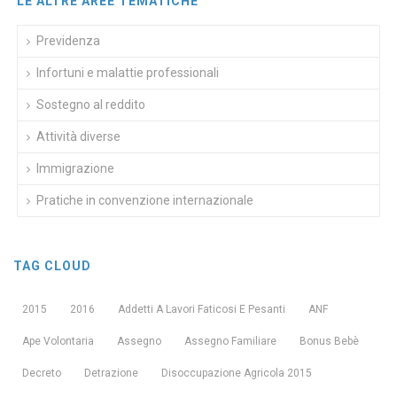
LE ALTRE AREE TEMATICHE
Previdenza
Infortuni e malattie professionali
Sostegno al reddito
Attività diverse
Immigrazione
Pratiche in convenzione internazionale
TAG CLOUD
2015
2016
Addetti A Lavori Faticosi E Pesanti
ANF
Ape Volontaria
Assegno
Assegno Familiare
Bonus Bebè
Decreto
Detrazione
Disoccupazione Agricola 2015