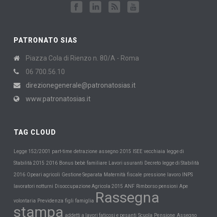
PATRONATO SIAS
Piazza Cola di Rienzo n. 80/A - Roma
06 700.56.10
direzionegenerale@patronatosias.it
www.patronatosias.it
TAG CLOUD
Legge 152/2001
part-time
detrazione
assegno
2015
ISEE
vecchiaia
legge di
Stabilità 2015
2016
Bonus bebè
familiare
Lavori usuranti
Decreto
legge di Stabilità
Maternità
INPS
2016
Opeari agricoli
Gestione Separata
fiscale
pressione
lavoro
lavoratori notturni
Disoccupazione Agricola 2015
ANF
Rimborso pensioni
Ape
Rassegna
Previdenza
volontaria
figli
famiglia
stampa
Scuola
Pensione
addetti a lavori faticosi e pesanti
Assegno