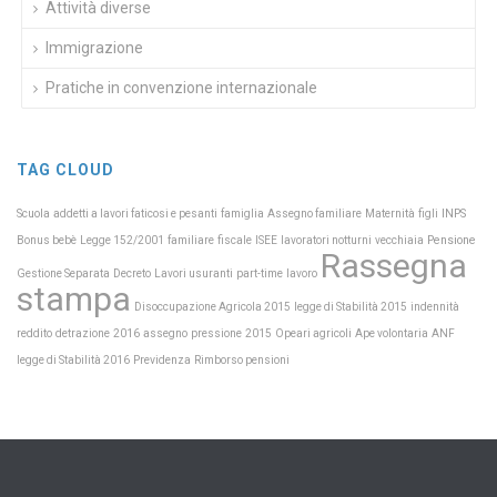
Attività diverse
Immigrazione
Pratiche in convenzione internazionale
TAG CLOUD
Scuola
Maternità
INPS
addetti a lavori faticosi e pesanti
famiglia
Assegno familiare
figli
Pensione
Bonus bebè
Legge 152/2001
familiare
fiscale
ISEE
lavoratori notturni
vecchiaia
Rassegna
Gestione Separata
Decreto
Lavori usuranti
part-time
lavoro
stampa
Disoccupazione Agricola 2015
legge di Stabilità 2015
indennità
reddito
detrazione
2016
assegno
pressione
2015
Opeari agricoli
Ape volontaria
ANF
Previdenza
legge di Stabilità 2016
Rimborso pensioni