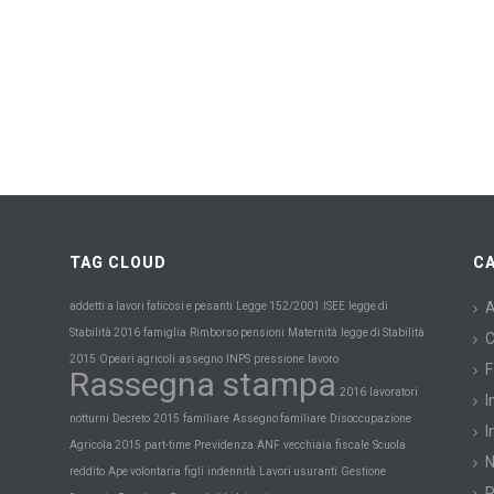
TAG CLOUD
C
A
addetti a lavori faticosi e pesanti
Legge 152/2001
ISEE
legge di
Maternità
Stabilità 2016
famiglia
Rimborso pensioni
legge di Stabilità
C
INPS
2015
Opeari agricoli
assegno
pressione
lavoro
F
Rassegna stampa
2016
lavoratori
I
notturni
Decreto
2015
familiare
Assegno familiare
Disoccupazione
I
Previdenza
Scuola
Agricola 2015
part-time
ANF
vecchiaia
fiscale
reddito
Ape volontaria
figli
indennità
Lavori usuranti
Gestione
P