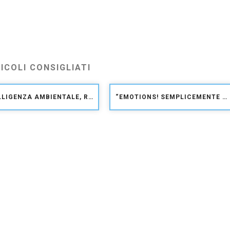
ICOLI CONSIGLIATI
INTELLIGENZA AMBIENTALE, ROBOT, NANOTECNOLOGIE: SI RAFFORZA LA SINERGIA TRA INAIL E IIT
“EMOTIONS! SEMPLICEMENTE ATLETI”, A TORINO IL MONDO PARALIMPICO IN 50 SCATTI