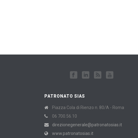
PATRONATO SIAS
Piazza Cola di Rienzo n. 80/A - Roma
06 700.56.10
direzionegenerale@patronatosias.it
www.patronatosias.it