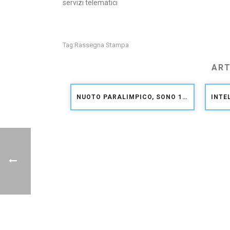
servizi telematici
Rassegna Stampa
Tag:
ART
NUOTO PARALIMPICO, SONO 17 GLI AZZURRI CONVOCATI PER I CAMPIONATI EUROPEI DI FUNCHAL