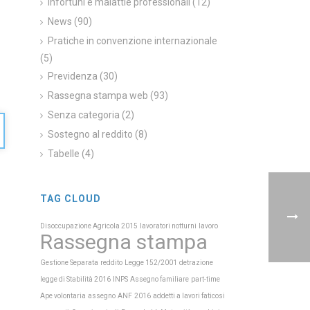
Infortuni e malattie professionali
(12)
News
(90)
Pratiche in convenzione internazionale
(5)
Previdenza
(30)
Rassegna stampa web
(93)
Senza categoria
(2)
Sostegno al reddito
(8)
Tabelle
(4)
TAG CLOUD
Disoccupazione Agricola 2015
lavoratori notturni
lavoro
Rassegna stampa
Gestione Separata
reddito
Legge 152/2001
detrazione
INPS
legge di Stabilità 2016
Assegno familiare
part-time
Ape volontaria
assegno
ANF
2016
addetti a lavori faticosi