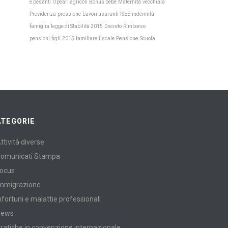
Maternità
e pesanti
Opeari agricoli
Bonus bebè
vecchiaia
Previdenza
pressione
Lavori usuranti
ISEE
indennità
famiglia
legge di Stabilità 2015
Decreto
Rimborso
Pensione
Scuola
pensioni
figli
2015
familiare
fiscale
ATEGORIE
ttività diverse
omunicati Stampa
ocus
mmigrazione
nfortuni e malattie professionali
News
ratiche in convenzione internazionale