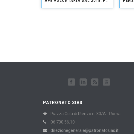
APE VOLONTARIA DAL 2018: PERSO UN ANNO PER IL VIA
PATRONATO SIAS
Piazza Cola di Rienzo n. 80/A - Roma
06 700.56.10
direzionegenerale@patronatosias.it