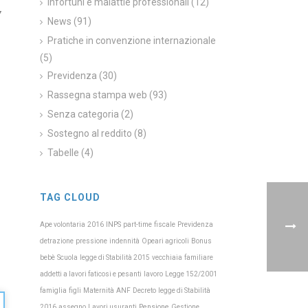
Infortuni e malattie professionali
(12)
7
News
(91)
Pratiche in convenzione internazionale
(5)
Previdenza
(30)
Rassegna stampa web
(93)
Senza categoria
(2)
Sostegno al reddito
(8)
Tabelle
(4)
TAG CLOUD
INPS
Previdenza
Ape volontaria
2016
part-time
fiscale
detrazione
pressione
indennità
Opeari agricoli
Bonus
Scuola
bebè
legge di Stabilità 2015
vecchiaia
familiare
addetti a lavori faticosi e pesanti
lavoro
Legge 152/2001
Maternità
famiglia
figli
ANF
Decreto
legge di Stabilità
Pensione
2016
assegno
Lavori usuranti
Gestione