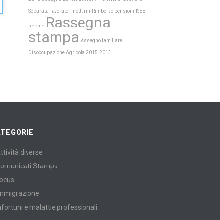
Separata
lavoratori notturni
Rimborso pensioni
ISEE
Rassegna
reddito
stampa
Assegno familiare
Disoccupazione Agricola 2015
2015
ATEGORIE
ttività diverse
omunicati Stampa
ocus
mmigrazione
nfortuni e malattie professionali