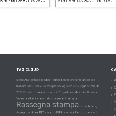
PENSIONI PERSONALE SCUOLA: PRESENTAZIONE DELLE DOMANDE ENTRO IL 20 GENNAIO 2017
PENSIONI SCUOLA 1° SETTEMBRE 2015: PROROGA DEI TERMINI PER LE DIMISSIONI ON LINE
TAG CLOUD
C
A
lavoro
ANF
detrazione
Opeari agricoli
pressione
familiare
legge di
Stabilità 2016
fiscale
Disoccupazione Agricola 2015
legge di Stabilità
C
Previdenza
Maternità
2015
Ape volontaria
2016
part-time
Gestione
F
Separata
addetti a lavori faticosi e pesanti
famiglia
Rassegna stampa
I
Bonus bebè
figli
I
INPS
Assegno familiare
ISEE
assegno
indennità
Rimborso pensioni