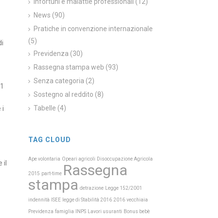
Infortuni e malattie professionali
(12)
News
(90)
Pratiche in convenzione internazionale
(5)
di
Previdenza
(30)
Rassegna stampa web
(93)
Senza categoria
(2)
91
Sostegno al reddito
(8)
Tabelle
(4)
 i
TAG CLOUD
Ape volontaria
Opeari agricoli
Disoccupazione Agricola
 il
Rassegna
2015
part-time
stampa
detrazione
Legge 152/2001
indennità
ISEE
legge di Stabilità 2016
2016
vecchiaia
Previdenza
INPS
famiglia
Lavori usuranti
Bonus bebè