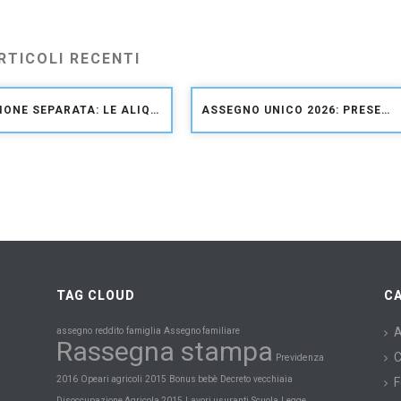
RTICOLI RECENTI
GESTIONE SEPARATA: LE ALIQUOTE CONTRIBUTIVE PER IL 2026
ASSEGNO UNICO 2026: PRESENTAZIONE DOMANDA E AGGIORNAMENTO IMPORTI
TAG CLOUD
C
A
assegno
reddito
famiglia
Assegno familiare
Rassegna stampa
C
Previdenza
2016
Opeari agricoli
2015
Bonus bebè
Decreto
vecchiaia
F
Scuola
Disoccupazione Agricola 2015
Lavori usuranti
Legge