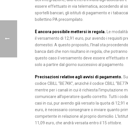
essere effettuato in via telematica, accedendo al siste
sportelli bancari, gli istituti di pagamento e i taba
bollettino PA precompilato.
È ancora possibile mettersi in regola.
Le modalità
il versamento di 12,91 euro, pur avendo i requisiti pr
domestici. A questo proposito, l’Inail sta procedendo 
banca dati che non risultano in regola, che potranno 
questo caso il versamento deve essere effettuato nel
solo a partire dal giorno successivo al pagamento.
Precisazioni relative agli avvisi di pagamento.
Sug
codice CBILL “BE7KK”, anziché il codice CBILL “BE77K
mentre per i canali in cui è richiesta l’imputazione m
comunicare all’operatore quello corretto. Tutti i codic
casi in cui, pur avendo già versato la quota di 12,91
euro, è necessario consegnare o inviare quanto prima 
competente in relazione al proprio domicilio. L’Istitu
11,09 euro, che andrà versata entro il 15 ottobre.