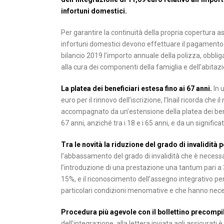
infortuni domestici.
Per garantire la continuità della propria copertura ass
infortuni domestici devono effettuare il pagamento de
bilancio 2019 l’importo annuale della polizza, obblig
alla cura dei componenti della famiglia e dell’abitaz
La platea dei beneficiari estesa fino ai 67 anni.
In u
euro per il rinnovo dell’iscrizione, l’Inail ricorda che
accompagnato da un’estensione della platea dei benefic
67 anni, anziché tra i 18 e i 65 anni, e da un signifi
Tra le novità la riduzione del grado di invalidità p
l’abbassamento del grado di invalidità che è necessar
l’introduzione di una prestazione una tantum pari a 
15%, e il riconoscimento dell’assegno integrativo per 
particolari condizioni menomative e che hanno neces
Procedura più agevole con il bollettino precompi
dell’integrazione, alla lettera inviata agli assicurati