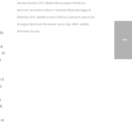
Scuola
Maternità
Decreto
2015
assegno
Rimborso
pensioni
lavoratori notturni
Gestione Separata
legge di
Stabilità 2015
addetti a lavori faticosi e pesanti
pressione
Pensione
Assegno familiare
lavoro
figli
ANF
reddito
familiare
fiscale
to
ia
 In
a
 il
e,
i
24
i a