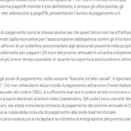
ma pagoPA tramite il sito dell’Istituto, o presso gli uffici postali, gli
ccai che aderiscono a pagoPA, presentando l’avviso di pagamento e il
 di pagamento sono le stesse anche per chi quest’anno non ha effettua
evisti dalla normativa per l’assicurazione obbligatoria contro gli infortuni
all’invio di un bollettino precompilato agli assicurati presenti nella propr
utilizzarlo per pagare i 24 euro del premio annuale in un’unica soluzione.
 più breve tempo possibile, in quanto la copertura assicurativa si attiv
li avvisi di pagamento, nella sezione “Banche ed altri canali”, è riportato
”. Ciò non ostacola in alcun modo il pagamento attraverso Poste italian
anuale del codice CBILL è sufficiente barrare il codice errato e scrivere o
i a barre destinati ai lettori ottici (datamatrix, QR code) sono corretti. Ne
 euro, sia stata ricevuta la richiesta di pagamento del premio annuale di 
la copia della ricevuta di pagamento alla sede Inail territoriale
to provvederà poi a recapitare la richiesta di integrazione del premio par