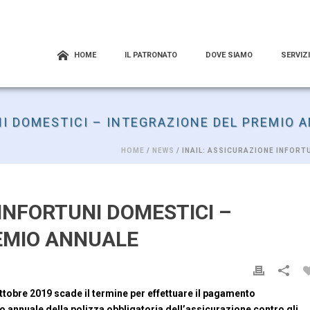
HOME
IL PATRONATO
DOVE SIAMO
SERVIZI
NI DOMESTICI – INTEGRAZIONE DEL PREMIO 
HOME
/
NEWS
/ INAIL: ASSICURAZIONE INFORT
 INFORTUNI DOMESTICI –
EMIO ANNUALE
ottobre 2019 scade il termine per effettuare il pagamento
to annuale della polizza obbligatoria dell’assicurazione contro gli