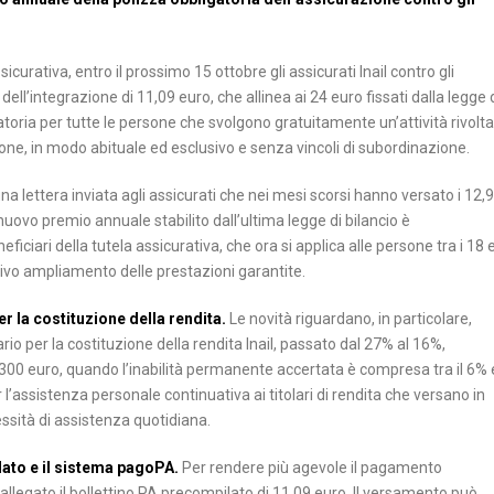
icurativa, entro il prossimo 15 ottobre gli assicurati Inail contro gli
ll’integrazione di 11,09 euro, che allinea ai 24 euro fissati dalla legge 
atoria per tutte le persone che svolgono gratuitamente un’attività rivolta
ione, in modo abituale ed esclusivo e senza vincoli di subordinazione.
na lettera inviata agli assicurati che nei mesi scorsi hanno versato i 12,
 il nuovo premio annuale stabilito dall’ultima legge di bilancio è
iari della tutela assicurativa, che ora si applica alle persone tra i 18 e
cativo ampliamento delle prestazioni garantite.
er la costituzione della rendita.
Le novità riguardano, in particolare,
io per la costituzione della rendita Inail, passato dal 27% al 16%,
300 euro, quando l’inabilità permanente accertata è compresa tra il 6% e
l’assistenza personale continuativa ai titolari di rendita che versano in
sità di assistenza quotidiana.
lato e il sistema pagoPA.
Per rendere più agevole il pagamento
 è allegato il bollettino PA precompilato di 11,09 euro. Il versamento può