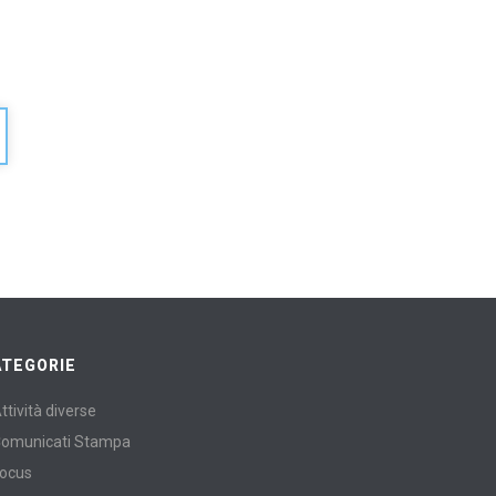
ATEGORIE
ttività diverse
omunicati Stampa
ocus