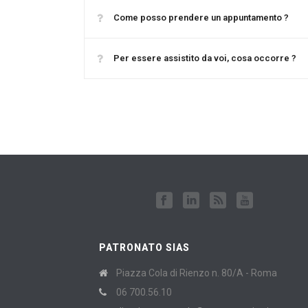
Come posso prendere un appuntamento ?
Per essere assistito da voi, cosa occorre ?
PATRONATO SIAS
Piazza Cola di Rienzo n. 80/A - Roma
06 700.56.10