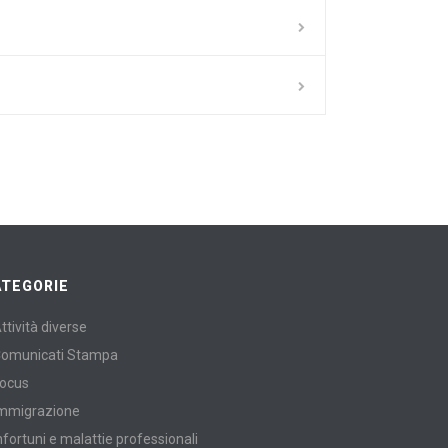
ATEGORIE
ttività diverse
omunicati Stampa
ocus
mmigrazione
nfortuni e malattie professionali