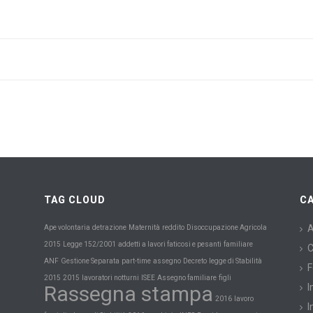
TAG CLOUD
C
Maternità
A
Ape volontaria
detrazione
reddito
Disoccupazione Agricola
2015
Legge 152/2001
addetti a lavori faticosi e pesanti
familiare
C
ANF
Gestione Separata
part-time
assegno
Decreto
legge di Stabilità
F
2015
2015
lavoratori notturni
ISEE
Assegno familiare
figli
Rassegna stampa
I
2016
lavoro
I