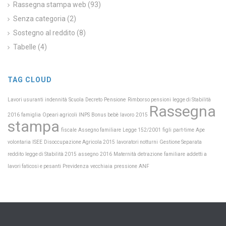
Rassegna stampa web
(93)
Senza categoria
(2)
Sostegno al reddito
(8)
Tabelle
(4)
TAG CLOUD
Scuola
Pensione
Lavori usuranti
indennità
Decreto
Rimborso pensioni
legge di Stabilità
Rassegna
INPS
2016
famiglia
Opeari agricoli
Bonus bebè
lavoro
2015
stampa
fiscale
Assegno familiare
Legge 152/2001
figli
part-time
Ape
volontaria
ISEE
Disoccupazione Agricola 2015
lavoratori notturni
Gestione Separata
Maternità
reddito
legge di Stabilità 2015
assegno
2016
detrazione
familiare
addetti a
Previdenza
lavori faticosi e pesanti
vecchiaia
pressione
ANF