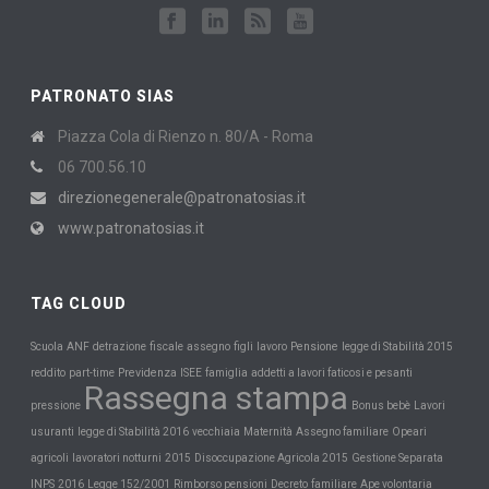
PATRONATO SIAS
Piazza Cola di Rienzo n. 80/A - Roma
06 700.56.10
direzionegenerale@patronatosias.it
www.patronatosias.it
TAG CLOUD
Scuola
Pensione
ANF
detrazione
fiscale
assegno
figli
lavoro
legge di Stabilità 2015
Previdenza
reddito
part-time
ISEE
famiglia
addetti a lavori faticosi e pesanti
Rassegna stampa
pressione
Bonus bebè
Lavori
Maternità
usuranti
legge di Stabilità 2016
vecchiaia
Assegno familiare
Opeari
agricoli
lavoratori notturni
2015
Disoccupazione Agricola 2015
Gestione Separata
INPS
2016
Legge 152/2001
Rimborso pensioni
Decreto
familiare
Ape volontaria