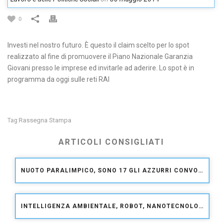
0
Investi nel nostro futuro. È questo il claim scelto per lo spot
realizzato al fine di promuovere il Piano Nazionale Garanzia
Giovani presso le imprese ed invitarle ad aderire. Lo spot è in
programma da oggi sulle reti RAI
Rassegna Stampa
Tag:
ARTICOLI CONSIGLIATI
NUOTO PARALIMPICO, SONO 17 GLI AZZURRI CONVOCATI PER I CAMPIONATI EUROPEI DI FUNCHAL
INTELLIGENZA AMBIENTALE, ROBOT, NANOTECNOLOGIE: SI RAFFORZA LA SINERGIA TRA INAIL E IIT